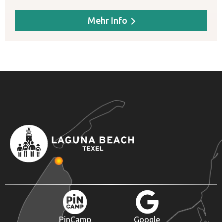
Mehr Info
PinCamp
Google