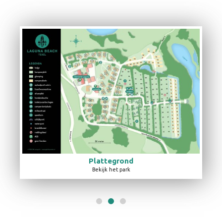
r
Neem 
Plattegrond
Bekijk het park