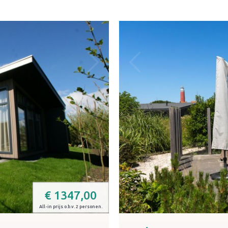
€
1347,00
All-in prijs o.b.v. 2 personen.