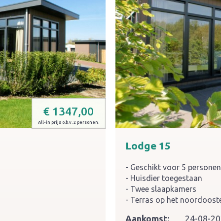
€
1347,00
All-in prijs o.b.v. 2 personen.
Lodge 15
Geschikt voor 5 persone
Huisdier toegestaan
Twee slaapkamers
Terras op het noordoost
Aankomst:
24-08-2