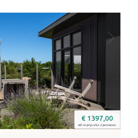
€
1397,00
All-in prijs o.b.v. 2 personen.