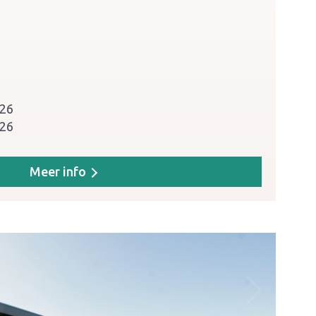
026
026
Meer info