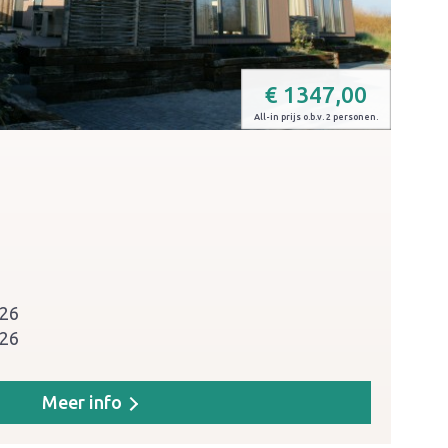
€
1347,00
All-in prijs o.b.v. 2 personen.
026
026
Meer info