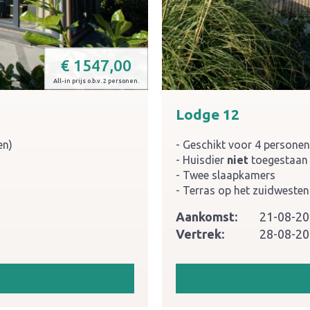
€
1547,00
All-in prijs o.b.v. 2 personen.
Lodge 12
en)
Geschikt voor 4 personen
Huisdier
niet
toegestaan
Twee slaapkamers
Terras op het zuidwesten
Aankomst:
21-08-2
Vertrek:
28-08-2