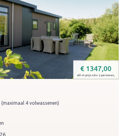
€
1347,00
All-in prijs o.b.v. 2 personen,
n (maximaal 4 volwassenen)
en
026