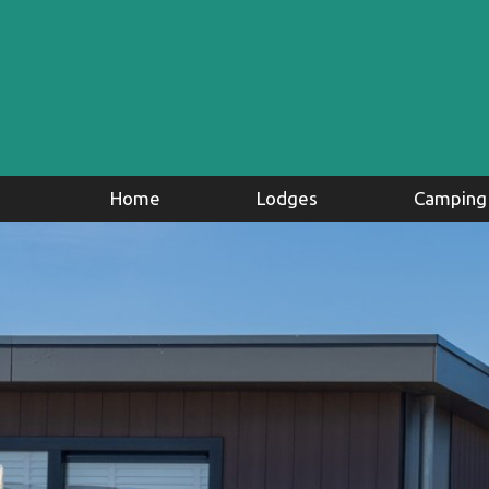
Home
Lodges
Camping
Camperplaat
Glamping
Kampeerplaa