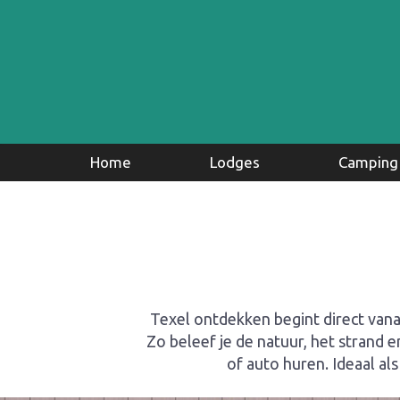
Home
Lodges
Camping
Camperplaat
Glamping
Kampeerplaa
Texel ontdekken begint direct vanaf
Zo beleef je de natuur, het strand 
of auto huren. Ideaal als 