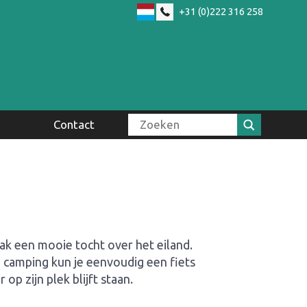
+31 (0)222 316 258
Duits
Zoeken:
Contact
Contact
Openingstijden
Veelgestelde vragen
Route en vervoer
Over ons
aak een mooie tocht over het eiland.
e camping kun je eenvoudig een fiets
 op zijn plek blijft staan.