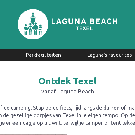
Parkfaciliteiten
Laguna's favourites
sen
tsen
Plattegrond
Receptie
Parkeren
Sanitair
Restaurant Laguna
Broodjesservice
Auto en Fietsverhuur
Met je hond
Restaurant Laguna
Zeilschool De Eilander
Paviljoen Kaap Noord
Vlieland
Vogelspotten
Ontdek Texel
vanaf Laguna Beach
 de camping. Stap op de fiets, rijd langs de duinen of m
en de gezellige dorpjes van Texel in je eigen tempo. Op d
je er een dagje op uit wilt, terwijl je camper of tent lekker