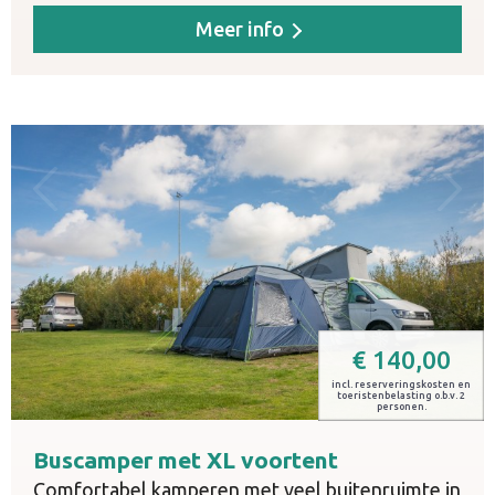
Meer info
€
140,00
incl. reserveringskosten en
toeristenbelasting o.b.v. 2
personen.
Buscamper met XL voortent
Comfortabel kamperen met veel buitenruimte in