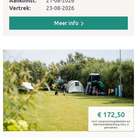
Aankomst:
21-08-2026
Vertrek:
23-08-2026
Meer info
€
172,50
incl. reserveringskosten en
toeristenbelasting o.b.v. 2
personen.