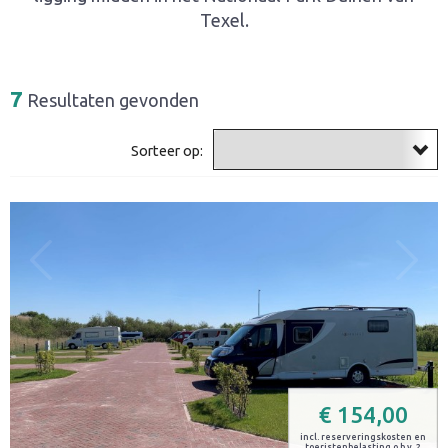
Texel.
7
Resultaten gevonden
Sorteer op:
€
154,00
incl. reserveringskosten en
toeristenbelasting o.b.v. 2