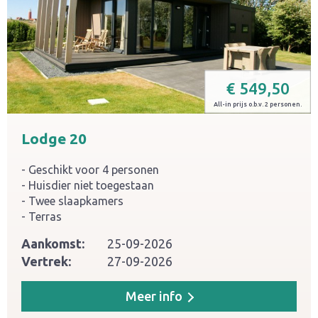
€
549,50
All-in prijs o.b.v. 2 personen.
Lodge 20
Geschikt voor 4 personen
Huisdier niet toegestaan
Twee slaapkamers
Terras
Aankomst:
25-09-2026
Vertrek:
27-09-2026
Meer info