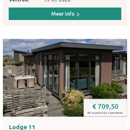
Meer info
€
709,50
All-in prijs o.b.v. 2 personen.
Lodge 11