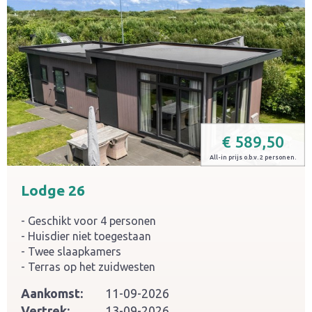
€
589,50
All-in prijs o.b.v. 2 personen.
Lodge 26
Geschikt voor 4 personen
Huisdier niet toegestaan
Twee slaapkamers
Terras op het zuidwesten
Aankomst:
11-09-2026
Vertrek:
13-09-2026