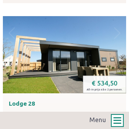
€
534,50
All-in prijs o.b.v. 2 personen.
Lodge 28
Geschikt voor 4 personen
Menu
Huisdier toegestaan
Twee slaapkamers