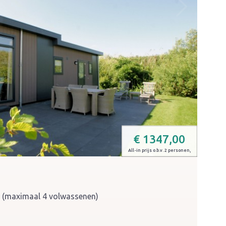
€
1347,00
All-in prijs o.b.v. 2 personen,
n (maximaal 4 volwassenen)