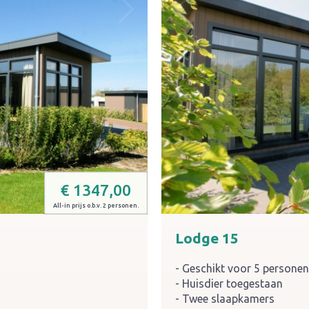
€
1347,00
All-in prijs o.b.v. 2 personen.
Lodge 15
Geschikt voor 5 persone
Huisdier toegestaan
Twee slaapkamers