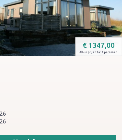
€
1347,00
All-in prijs o.b.v. 2 personen.
026
026