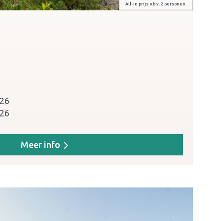
All-in prijs o.b.v. 2 personen.
026
026
Meer info