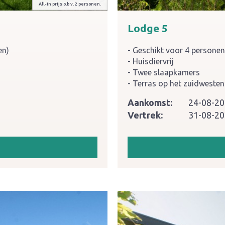
All-in prijs o.b.v. 2 personen.
Lodge 5
en)
Geschikt voor 4 personen
Huisdiervrij
Twee slaapkamers
Terras op het zuidwesten
Aankomst:
24-08-2
Vertrek:
31-08-2