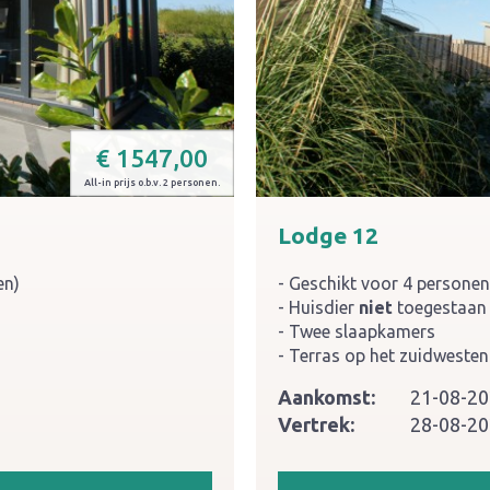
€
1547,00
All-in prijs o.b.v. 2 personen.
Lodge 12
en)
Geschikt voor 4 personen
Huisdier
niet
toegestaan
Twee slaapkamers
Terras op het zuidwesten
Aankomst:
21-08-2
Vertrek:
28-08-2